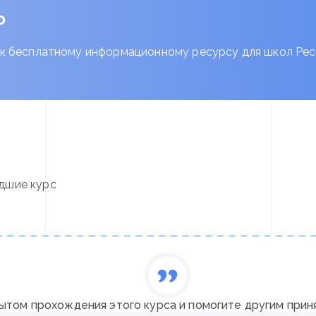
о
к бесплатному информационному ресурсу для школ Ре
дшие курс
ытом прохождения этого курса и помогите другим прин