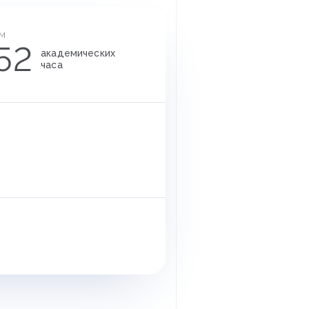
м
52
академических
часа