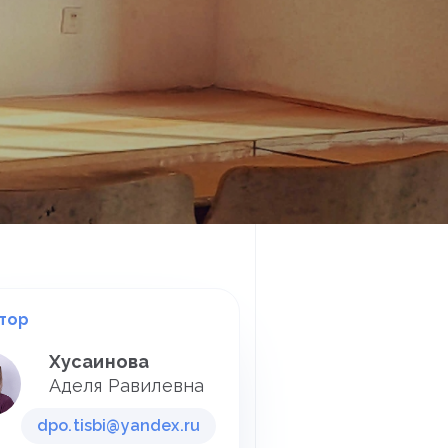
тор
Хусаинова
Аделя Равилевна
dpo.tisbi@yandex.ru