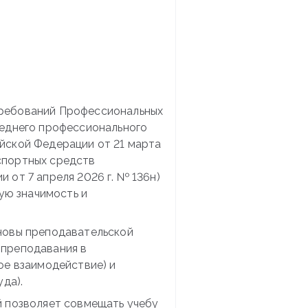
требований Профессиональных
реднего профессионального
йской Федерации от 21 марта
спортных средств
от 7 апреля 2026 г. № 136н)
ую значимость и
новы преподавательской
ы преподавания в
ое взаимодействие) и
да).
й позволяет совмещать учебу