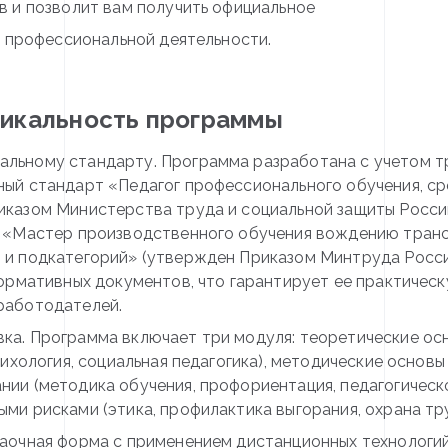
 и позволит вам получить официальное
а профессиональной деятельности.
никальность программы
альному стандарту. Программа разработана с учетом 
ый стандарт «Педагог профессионального обучения, с
иказом Министерства труда и социальной защиты Росси
а «Мастер производственного обучения вождению тран
и подкатегорий» (утвержден Приказом Минтруда России 
нормативных документов, что гарантирует ее практическ
работодателей.
ка. Программа включает три модуля: теоретические ос
сихология, социальная педагогика), методические основ
ии (методика обучения, профориентация, педагогическ
ми рисками (этика, профилактика выгорания, охрана тру
Заочная форма с применением дистанционных технологи