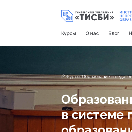
Курсы
О нас
Блог
Н
Курсы
/
/
Образовани
в системе
образовани