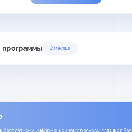
 программы
2 месяца
✓
Образовательная коммун
✓
Основы профессионально
ология
✓
Педагогические основы 
педагога (по выбору)
 деятельности педагога в
✓
Педагогические основы 
библиотекаря (по выбору)
аботы
о
✓
Педагогические основы 
 технологии в основной
выбору)
✓
Педагогические основы 
к бесплатному информационному ресурсу для школ Ре
одержание и технологии