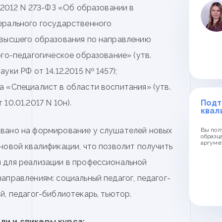
.2012 N 273-ФЗ «Об образовании в
ерального государственного
 высшего образования по направлению
го-педагогическое образование» (утв.
уки РФ от 14.12.2015 № 1457);
 «Специалист в области воспитания» (утв.
10.01.2017 N 10н).
Подт
квал
вано на формирование у слушателей новых
Вы пол
образц
аргуме
новой квалификации, что позволит получить
 для реализации в профессиональной
аправлениям: социальный педагог, педагог-
, педагог-библиотекарь, тьютор.
ли и спикеры курса: