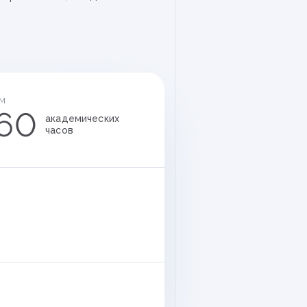
м
60
академических
часов