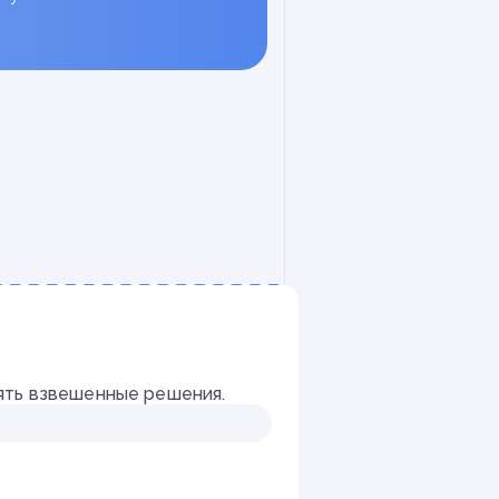
деятельности
педагога-
й экзамен
ять взвешенные решения.