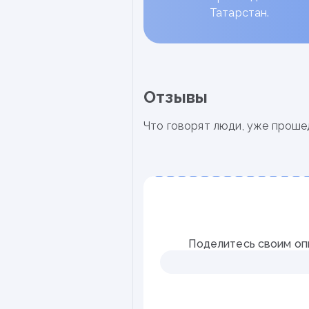
Татарстан.
реализации
✓
Технология развития универ
учащихся в урочной и внеуроч
✓
Проектирование индивидуал
маршрута ученика
Отзывы
Что говорят люди, уже проше
Поделитесь своим оп