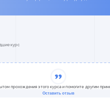
вожатого (по выбору)
✓
Педагогические основы 
сальных учебных действий
организатора (по выбору)
ной деятельности
Итоговый аттестационны
ьного образовательного
дшие курс
ытом прохождения этого курса и помогите другим прин
Оставить отзыв