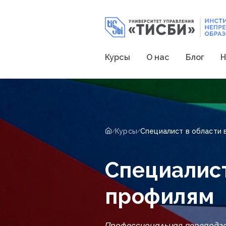
Курсы
О нас
Блог
Н
Курсы
Специалист в области 
/
/
Специалист
профилям
Профессиональная переподг