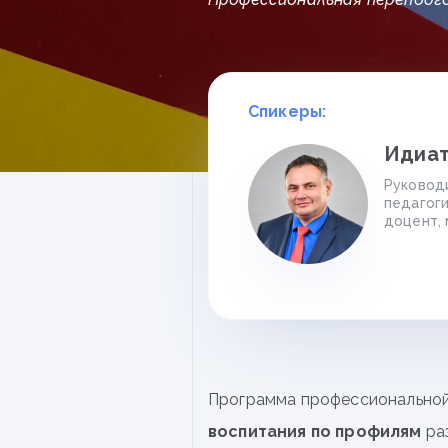
Спикеры:
Идиат
Руковод
педагоги
доцент, 
Программа профессионально
воспитания по профилям
ра