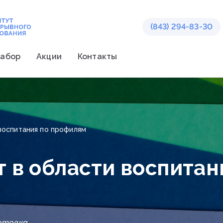
(843) 294-83-30
абор
Акции
Контакты
воспитания по профилям
 в области воспитан
отовка