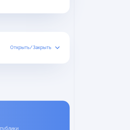
Открыть/Закрыть
икация
й этики педагога
деятельности
социального
деятельности
педагога-
деятельности
тьютора (по
деятельности
старшего
спублики