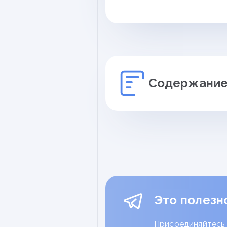
Содержание
✓
Педагогика
✓
Психология
✓
Возрастная анатомия и физи
✓
Нормативно правовые основы
соответствии с ФГОС
✓
Методика воспитательной р
Это полезн
✓
Современные педагогические
школе
Присоединяйтесь 
✓
Внеурочная деятельность: с