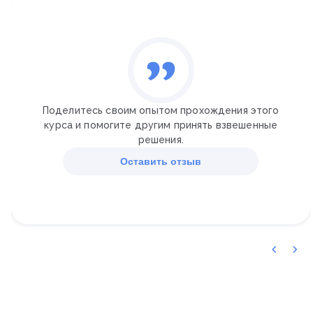
✓
Конфликтология
✓
Управление персоналом организации
✓
Основы маркетинга персонала
✓
Информационные системы управления персоналом
✓
Основы мотивации и управление вовлеченностью
персонала
Поделитесь своим опытом прохождения этого
курса и помогите другим принять взвешенные
решения.
Оставить отзыв