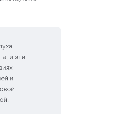
луха
а, и эти
виях
ей и
ховой
ой.