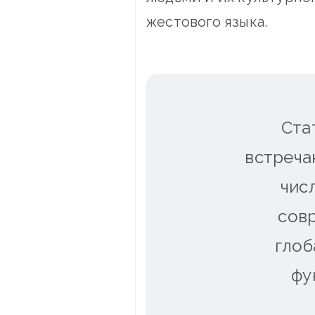
жестового языка.
Ста
встреча
чис
сов
глоб
фу