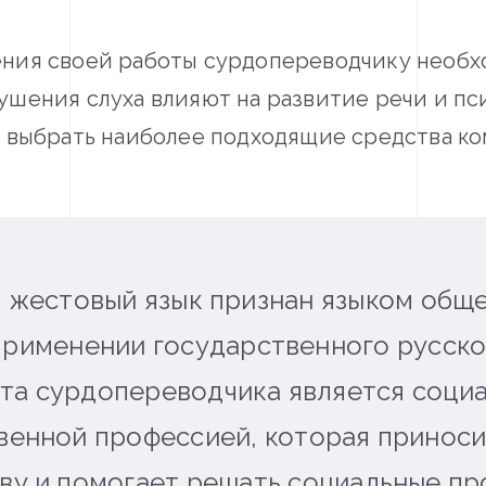
ния своей работы сурдопереводчику необх
ушения слуха влияют на развитие речи и п
т выбрать наиболее подходящие средства к
 жестовый язык признан языком общ
применении государственного русског
та сурдопереводчика является соци
венной профессией, которая приноси
ву и помогает решать социальные пр