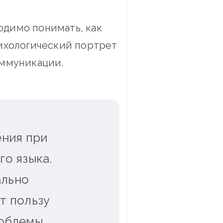
одимо понимать, как
сихологический портрет
оммуникации.
ения при
о языка.
ально
т пользу
облемы.