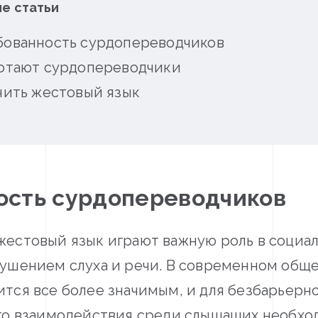
е статьи
бованность сурдопереводчиков
ботают сурдопереводчики
чить жестовый язык
ость сурдопереводчиков
естовый язык играют важную роль в социа
ушением слуха и речи. В современном обще
тся все более значимым, и для безбарьерн
го взаимодействия среди слышащих необхо