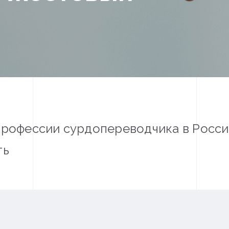
профессии сурдопереводчика в России
ть