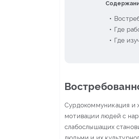
Содержани
Востре
Где ра
Где изу
Востребованн
Сурдокоммуникация и ж
мотивации людей с нар
слабослышащих станови
людьми и их культурно